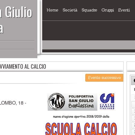
 Giulio
Home
Società
Squadre
Gruppi
Eventi
a
VVIAMENTO AL CALCIO
Evento successivo
OMBO, 18 -