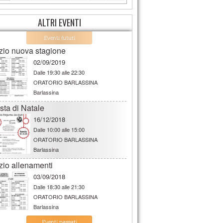
ALTRI EVENTI
Eventi futuri
izio nuova stagione
02/09/2019
Dalle
19:30 alle 22:30
ORATORIO BARLASSINA
Barlassina
sta di Natale
16/12/2018
Dalle
10:00 alle 15:00
ORATORIO BARLASSINA
Barlassina
izio allenamenti
03/09/2018
Dalle
18:30 alle 21:30
ORATORIO BARLASSINA
Barlassina
SMILE CUP 2018 - SERATA DELLE FINALI
Eventi passati