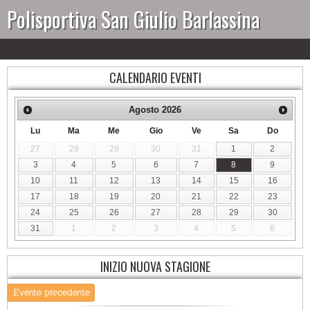
Polisportiva San Giulio Barlassina
CALENDARIO EVENTI
Agosto
2026
Lu
Ma
Me
Gio
Ve
Sa
Do
27
28
29
30
31
1
2
3
4
5
6
7
8
9
10
11
12
13
14
15
16
17
18
19
20
21
22
23
24
25
26
27
28
29
30
31
1
2
3
4
5
6
INIZIO NUOVA STAGIONE
Evento precedente