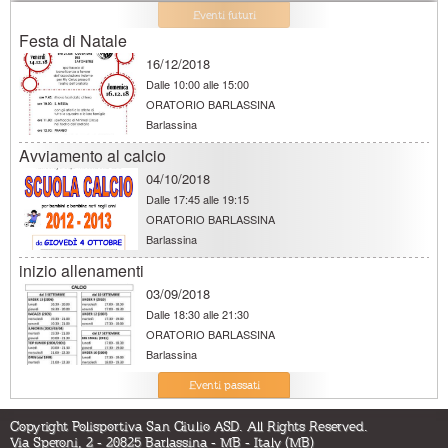
Eventi futuri
Festa di Natale
16/12/2018
Dalle
10:00 alle 15:00
ORATORIO BARLASSINA
Barlassina
Avviamento al calcio
04/10/2018
Dalle
17:45 alle 19:15
ORATORIO BARLASSINA
Barlassina
inizio allenamenti
03/09/2018
Dalle
18:30 alle 21:30
ORATORIO BARLASSINA
Barlassina
SMILE CUP 2018 - SERATA DELLE FINALI
Eventi passati
16/06/2018
Copyright Polisportiva San Giulio ASD. All Rights Reserved.
Dalle
17:00 alle 22:59
Via Speroni, 2 - 20825 Barlassina - MB - Italy (MB)