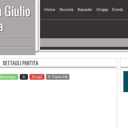
 Giulio
Home
Società
Squadre
Gruppi
Eventi
a
DETTAGLI PARTITA
+
WhatsApp
X
Email
Copia link