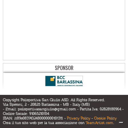
SPONSOR
Copyright Polisportiva San Giulio ASD. All Rights Reserved.
Via Speroni, 2 - 20825 Barlassina - MB - Italy (MB)
- Email:
polisportivasangiulio@gmail.com
- Partita Iva: 02828180964 -
Codice fiscale: 91065210154
IBAN: it89s0837432480000000101311 -
Privacy Policy
-
Cookie Policy
Crea il tuo sito web per la tua associazione con
TeamArtist.com
.