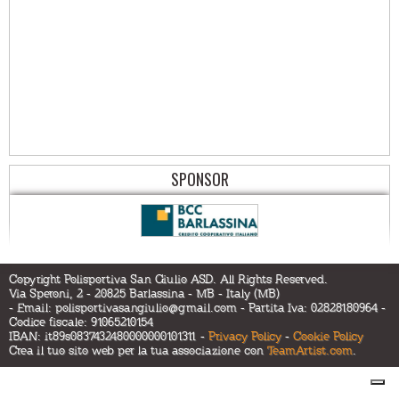
SPONSOR
Copyright Polisportiva San Giulio ASD. All Rights Reserved.
Via Speroni, 2 - 20825 Barlassina - MB - Italy (MB)
- Email:
polisportivasangiulio@gmail.com
- Partita Iva: 02828180964 -
Codice fiscale: 91065210154
IBAN: it89s0837432480000000101311 -
Privacy Policy
-
Cookie Policy
Crea il tuo sito web per la tua associazione con
TeamArtist.com
.