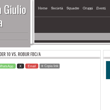
 Giulio
Home
Società
Squadre
Gruppi
Eventi
a
DER 10 VS. ROBUR FBC/A
+
WhatsApp
X
Email
Copia link