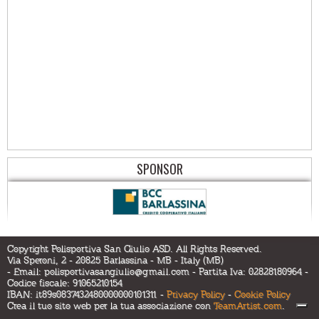
SPONSOR
Copyright Polisportiva San Giulio ASD. All Rights Reserved.
Via Speroni, 2 - 20825 Barlassina - MB - Italy (MB)
- Email:
polisportivasangiulio@gmail.com
- Partita Iva: 02828180964 -
Codice fiscale: 91065210154
IBAN: it89s0837432480000000101311 -
Privacy Policy
-
Cookie Policy
Crea il tuo sito web per la tua associazione con
TeamArtist.com
.