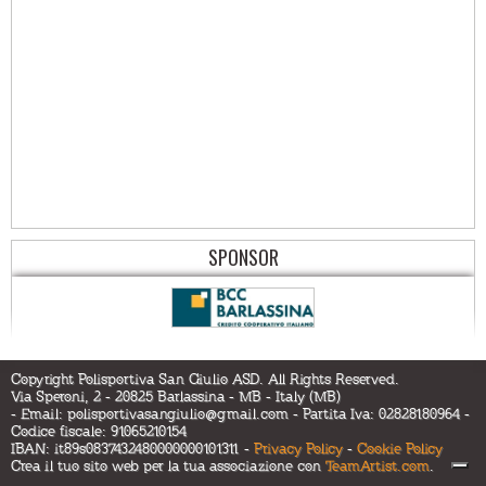
SPONSOR
Copyright Polisportiva San Giulio ASD. All Rights Reserved.
Via Speroni, 2 - 20825 Barlassina - MB - Italy (MB)
- Email:
polisportivasangiulio@gmail.com
- Partita Iva: 02828180964 -
Codice fiscale: 91065210154
IBAN: it89s0837432480000000101311 -
Privacy Policy
-
Cookie Policy
Crea il tuo sito web per la tua associazione con
TeamArtist.com
.