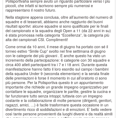
Polisportivaha sempre avuto un riguardo particolare verso i più
piccoli, che infatti si iscrivono sempre più numerosi e
rappresentano il nostro futuro.
Nella stagione appena conclusa, oltre all’aumento del numero di
squadre e di tesserati, abbiamo anche raggiunto dei buoni
risultati sportivi: alcune squadre si sono qualificate per le finali
del campionato e la squadra degli Open a 11 (da 22 anni in su)
è stata promossa nella categoria “Eccellenza”, la categoria più
alta dei campionati CSI. Complimenti!
Come ormai da 10 anni, il mese di giugno ha portato con sé il
torneo estivo “Smile Cup” svolto nei fine settimana di giugno
con le categorie dei più giovani . E anche questo ha visto un
incremento della partecipazione: 6 categorie con 30 squadre e
circa 400 atleti partecipanti tra i 7 e i 18 anni. Durante questa
manifestazione hanno fatto il loro esordio sul campo i bambini
della squadra Under 9 (seconda elementare) e la serata finale
delle premiazioni è forse il momento in cui all’oratorio ci sono
più persone. Per la Polisportiva questo è un appuntamento
importante che richiede un grande impegno organizzativo per
contattare le squadre, organizzare le partite, gestire la cucina e
far funzionare tutto senza intoppi; tuttavia con un impegno
costante e la collaborazione di molte persone (dirigenti, genitori,
ragazzi, amici, …) è facile trasformare questa occasione in un
divertimento ricco di soddisfazioni e di emozioni. E’ bello vedere
così tante persone provenienti da luoghi diversi e da realtà simili