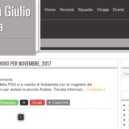
 Giulio
Home
Società
Squadre
Gruppi
Eventi
a
IVIO PER NOVEMBRE, 2017
ommento
ella PSG si è vestito di Solidarietà con le magliette del
o per aiutare la piccola Andrea. Trovate informazi…
Continua a
+
WhatsApp
X
Email
Copia link
1