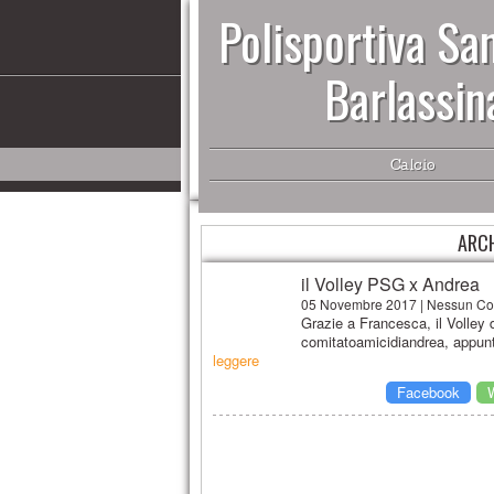
Polisportiva San
Barlassin
Calcio
ARCH
il Volley PSG x Andrea
05 Novembre 2017 | Nessun C
Grazie a Francesca, il Volley d
comitatoamicidiandrea, appunt
leggere
Facebook