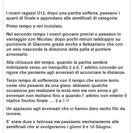
I nostri ragazzi U12, dopo una partita sofferta, passano i
quarti di finale e approdano alle semifinali di categoria.
Primo tempo a reti inviolate.
Nel secondo tempo i nostri giocano precisi e passano in
vantaggio con Nicolas; dopo pochi minuti raddoppio su
punizione di Giacomo grazie anche a Sebastiano che con
un velo nasconde la direzione della palla al portiere
avversario.
Alla chiusura del tempo, quando la partita sembra
indirizzarsi verso un tranquillo 2 a 0, l’ arbitro concede un
rigore che permette agli avversari di accorciare le distanze.
Terzo tempo di sofferenza con il tempo che scorre lento
come olio pesante da una giara; abbiamo qualche
occasione per realizzare la terza rete ma non entra e gli
avversari non mollano fino a quando l’ arbitro non emette il
triplice fischio finale …. 2 a 1 !!
Un applauso agli avversari che ci hanno dato molto filo da
torcere.
E’ stata dura e faticosa ma passiamo meritatamente alle
semifinali che si svolgeranno i giorni 9 e 10 Giugno.