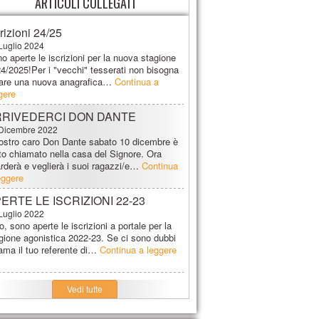
ARTICOLI COLLEGATI
crizioni 24/25
Luglio 2024
o aperte le iscrizioni per la nuova stagione
4/2025!Per i "vecchi" tesserati non bisogna
are una nuova anagrafica…
Continua a
gere
RRIVEDERCI DON DANTE
Dicembre 2022
nostro caro Don Dante sabato 10 dicembre è
to chiamato nella casa del Signore. Ora
rderà e veglierà i suoi ragazzi/e…
Continua
eggere
ERTE LE ISCRIZIONI 22-23
Luglio 2022
o, sono aperte le iscrizioni a portale per la
gione agonistica 2022-23. Se ci sono dubbi
ama il tuo referente di…
Continua a leggere
Vedi tutte