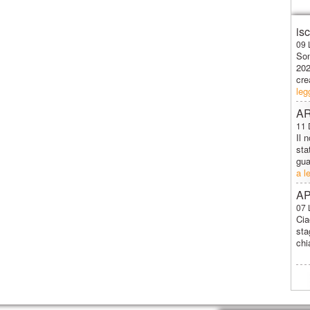
is
09 
Son
202
cre
leg
A
11 
Il 
sta
gua
a l
AP
07 
Cia
sta
chi