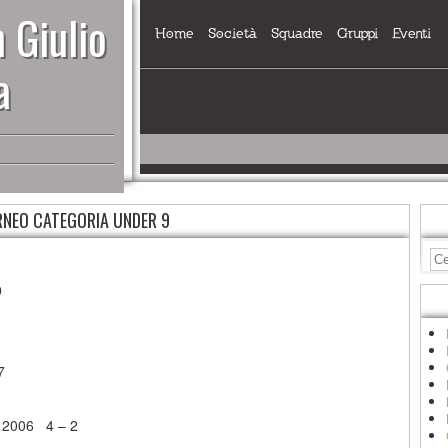
 Giulio
Home
Società
Squadre
Gruppi
Eventi
a
NEO CATEGORIA UNDER 9
9
7
a 2006 4 – 2