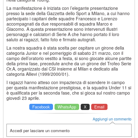
La manifestazione è iniziata con l’elegante presentazione
presso la sede della Gazzetta dello Sport a Milano, a cui hanno
partecipato i capitani delle squadre Francesco e Lorenzo
accompagnati da due responsabili di squadra Marco e
Giacomo. A questa presentazione sono intervenuti illustri
personaggi e calciatori di Serie A che hanno portato il loro
saluto ai ragazzi, fatto foto e firmato autografi.
La nostra squadra è stata scelta per ospitare un girone della
categoria Junior e nel pomeriggio di sabato 21 marzo, con il
campo dell’oratorio vestito a festa, si sono giocate alcune partite
della prima fase, precedute anche da un girone del Trofeo Serie
Or.A, organizzato dal CSI insieme al Milan e dedicato alla
categoria Allievi (1999/2000/01).
I ragazzi hanno atteso con impazienza di scendere in campo
per questa manifestazione prestigiosa, e la squadra Under 11 si
è qualificata per la seconda fase, che si gioca sul nostro campo
giovedì 23 aprile.
Facebook
WhatsApp
X
Email
Aggiungi un commento
Accedi per lasciare un commento