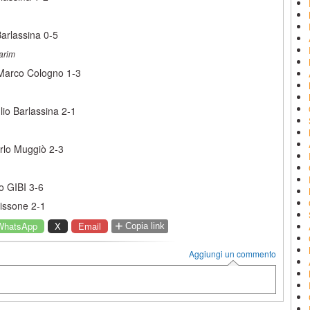
arlassina 0-5
harim
 Marco Cologno 1-3
io Barlassina 2-1
arlo Muggiò 2-3
o GIBI 3-6
issone 2-1
+
WhatsApp
X
Email
Copia link
Aggiungi un commento