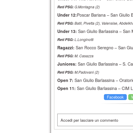
G.Montagna (2)
Reti PSG:
Under 12:
Poscar Bariana – San Giulio B
Batil, Pivetta (2), Valensise, Abdelk
Reti PSG:
Under 13:
San Giulio Barlassina – San
L.Longinotti
Reti PSG:
Ragazzi:
San Rocco Seregno – San Giul
M. Casazza
Reti PSG:
Juniores:
San Giulio Barlassina – S. C
M.Padovani (2)
Reti PSG:
Open 7:
San Giulio Barlassina – Oratori
Open 11:
San Giulio Barlassina – CIM L
Facebook
Accedi per lasciare un commento