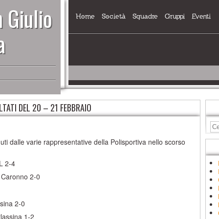
 Giulio
Home
Società
Squadre
Gruppi
Eventi
a
ULTATI DEL 20 – 21 FEBBRAIO
nuti dalle varie rappresentative della Polisportiva nello scorso
L 2-4
 Caronno 2-0
sina 2-0
rlassina 1-2