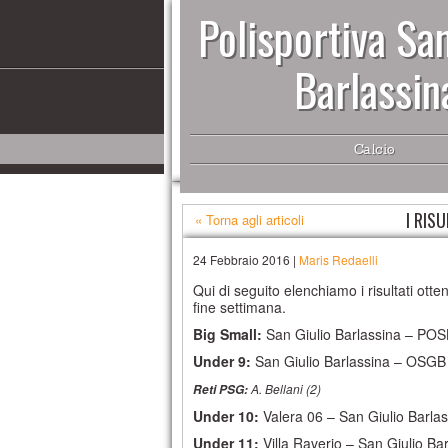
Polisportiva San
Barlassin
Calcio
I RIS
« Torna agli articoli
24 Febbraio 2016 |
Maris Redaelli
Qui di seguito elenchiamo i risultati otte
fine settimana.
Big Small:
San Giulio Barlassina – POS
Under 9:
San Giulio Barlassina – OSGB
A. Bellani (2)
Reti PSG:
Under 10:
Valera 06 – San Giulio Barlas
Under 11:
Villa Raverio – San Giulio Ba