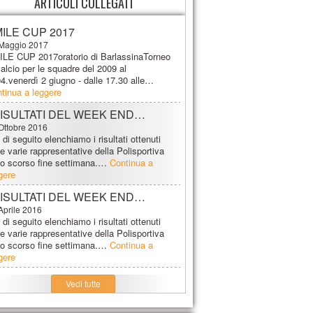
ARTICOLI COLLEGATI
ILE CUP 2017
Maggio 2017
LE CUP 2017oratorio di BarlassinaTorneo
calcio per le squadre del 2009 al
4.venerdì 2 giugno - dalle 17.30 alle…
tinua a leggere
RISULTATI DEL WEEK END…
Ottobre 2016
 di seguito elenchiamo i risultati ottenuti
le varie rappresentative della Polisportiva
lo scorso fine settimana.…
Continua a
gere
RISULTATI DEL WEEK END…
Aprile 2016
 di seguito elenchiamo i risultati ottenuti
le varie rappresentative della Polisportiva
lo scorso fine settimana.…
Continua a
gere
Vedi tutte