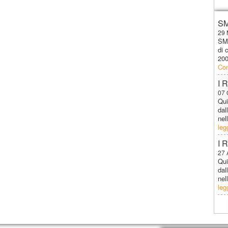
SM
29 
SMI
di 
200
Con
I 
07 
Qui
dal
nel
leg
I 
27 
Qui
dal
nel
leg